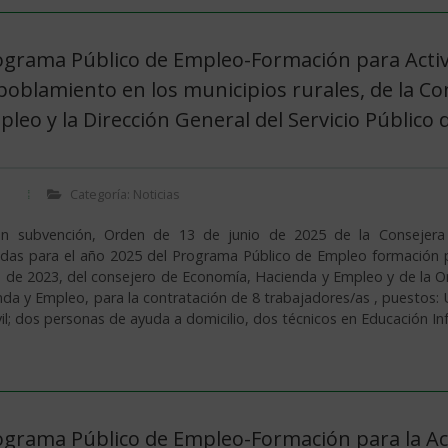
ograma Público de Empleo-Formación para Activ
spoblamiento en los municipios rurales, de la C
leo y la Dirección General del Servicio Públic
Categoría: Noticias
ión subvención, Orden de 13 de junio de 2025 de la Consejer
das para el año 2025 del Programa Público de Empleo formación pa
de 2023, del consejero de Economía, Hacienda y Empleo y de la Ord
a y Empleo, para la contratación de 8 trabajadores/as , puestos: Un 
vil; dos personas de ayuda a domicilio, dos técnicos en Educación Inf
ograma Público de Empleo-Formación para la Act