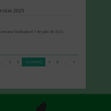
rcicio 2025
ncaria facilitada el 7 de julio de 2025.
...
2
3
4
(current)
5
6
...
»