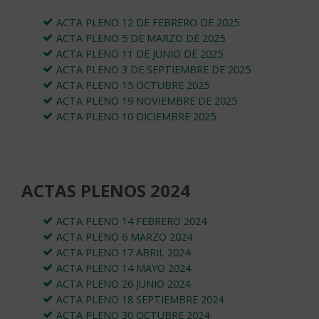
ACTA PLENO 12 DE FEBRERO DE 2025
ACTA PLENO 5 DE MARZO DE 2025
ACTA PLENO 11 DE JUNIO DE 2025
ACTA PLENO 3 DE SEPTIEMBRE DE 2025
ACTA PLENO 15 OCTUBRE 2025
ACTA PLENO 19 NOVIEMBRE DE 2025
ACTA PLENO 10 DICIEMBRE 2025
ACTAS PLENOS 2024
ACTA PLENO 14 FEBRERO 2024
ACTA PLENO 6 MARZO 2024
ACTA PLENO 17 ABRIL 2024
ACTA PLENO 14 MAYO 2024
ACTA PLENO 26 JUNIO 2024
ACTA PLENO 18 SEPTIEMBRE 2024
ACTA PLENO 30 OCTUBRE 2024