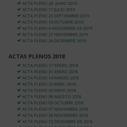
ACTA PLENO 26 JUNIO 2019
ACTA PLENO 17 JULIO 2019
ACTA PLENO 25 SEPTIEMBRE 2019
ACTA PLENO 16 OCTUBRE 2019
ACTA PLENO 6 NOVIEMBRE DE 2019
ACTA PLENO 27 NOVIEMBRE 2019
ACTA PLENO 26 DICIEMBRE 2019
ACTAS PLENOS 2018
ACTA PLENO-17 ENERO 2018
ACTA PLENO 31 ENERO 2018
ACTA PLENO 14 MARZO 2018
ACTA PLENO 25 ABRIL 2018.
ACTA PLENO 30 MAYO 2018
ACTA PLENO 08 AGOSTO 2018
ACTA PLENO 03 OCTUBRE 2018
ACTA PLENO 07 NOVIEMBRE 2018
ACTA PLENO 28 NOVIEMBRE 2018
ACTA PLENO 12 DICIEMBRE DE 2018