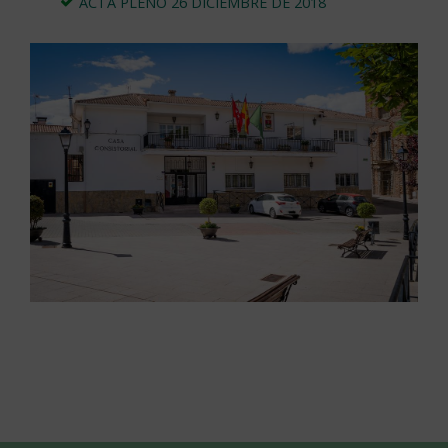
ACTA PLENO 26 DICIEMBRE DE 2018