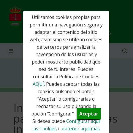
Utilizamos cookies propias para
permitir una navegación segura y
adaptar el contenido del sitio
info@ayuntamientocorpa.es - 91 885 92 28
web, asimismo se utilizan cookies
de terceros para analizar la
navegación de los usuarios y
poder mostrarte publicidad que
sea de tu interés. Puedes
Inicio
Actualidad
Noticias
consultar la Política de Cookies
Incorporación de paradas en las líneas...
AQUÍ
. Puedes aceptar todas las
cookies pulsando el botón
“Aceptar” o configurarlas o
Incorporación de
rechazar su uso pulsando la
opción “Configurar”..
Aceptar
paradas en las líneas
Si desea puede
Configurar aquí
interurbanas 271
las Cookies
u
obtener aquí más