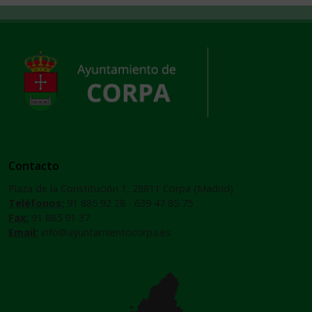
Contacto
Plaza de la Constitución 1, 28811 Corpa (Madrid)
Teléfonos:
91 885 92 28 - 639 47 85 75
Fax:
91 885 91 37
Email:
info@ayuntamientocorpa.es