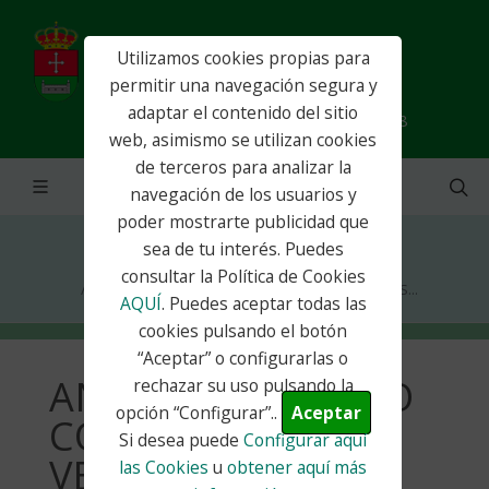
Utilizamos cookies propias para
permitir una navegación segura y
adaptar el contenido del sitio
info@ayuntamientocorpa.es - 91 885 92 28
web, asimismo se utilizan cookies
de terceros para analizar la
navegación de los usuarios y
poder mostrarte publicidad que
sea de tu interés. Puedes
Inicio
Actualidad
Noticias
consultar la Política de Cookies
ANUNCIO PERIODO COBRO PADRÓN VEHÍCULOS...
AQUÍ
. Puedes aceptar todas las
cookies pulsando el botón
“Aceptar” o configurarlas o
ANUNCIO PERIODO
rechazar su uso pulsando la
opción “Configurar”..
Aceptar
COBRO PADRÓN
Si desea puede
Configurar aquí
VEHÍCULOS IVTM
las Cookies
u
obtener aquí más